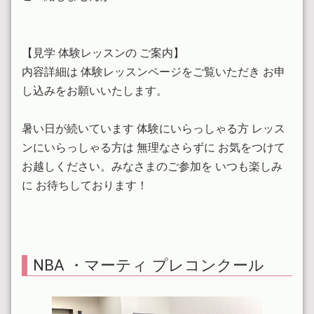
2024.11.16
こどもバレエ無料体験レッスン！！
【見学 体験レッスンの ご案内】
2024.11.16
内容詳細は 体験レッスンページをご覧いただき お申
2025年1月より一部コース廃止いたします
し込みをお願いいたします。
2024.10.23
単発 セミプライベートご希望の方へ
暑い日が続いています 体験にいらっしゃる方 レッス
ンにいらっしゃる方は 無理なさらずに お気をつけて
2024.10.20
お越しください。みなさまのご参加を いつも楽しみ
舞台写真をギャラリーに掲載しました
に お待ちしております！
2024.09.29
こどもバレエクラス募集中です！
2024.08.18
NBAプレコンクール参加しました
NBA ・マーティ プレコンクール
2024.06.18
マーティプレバレエコンクール参加しました