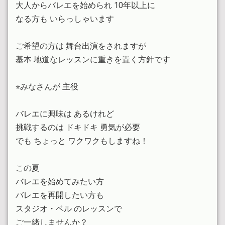
2025.04.20
大人からバレエを始められ 10年以上に
New 子どもバレエクラス準備中です
なる方も いらっしゃいます
2025.04.14
ご希望の方は 舞台出演をされますが
〜５月末 新規入会中学生以下入会費無料
基本 地道なレッスンに重きを置く方針です
2025.01.01
2025年本年も宜しくお願い致します
⭐︎みなさんが 主役
2024.12.29
今年も一年ありがとうございました
バレエに興味は あるけれど
挑戦するのは ドキドキ 勇気が必要
2024.12.08
でも ちょっと ワクワクもしますね！
年末は時間を変更しているクラスがあります
この夏
2024.11.29
【振替レッスン】ページを追加しました
バレエを始めてみたい方
バレエを再開したい方も
2024.11.16
スタジオ・ベル のレッスンで
2025年1月より一部レッスン費に変更があります
ご一緒しませんか？