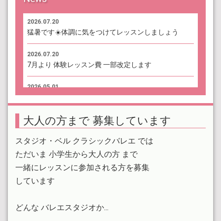
2026.07.20
猛暑です☀️体調に気をつけてレッスンしましょう
2026.07.20
7月より 体験レッスン費 一部改定します
2026.05.01
見学・体験レッスン受付中です
大人の方まで 募集しています
2026.01.01
本年もどうぞよろしくお願いいたします
スタジオ・ベル クラシックバレエ では
2025.12.23
ただいま 小学生から大人の方 まで
2025年 体験受付 終了しました
一緒にレッスンに参加される方を募集
しています
2025.12.18
12月の体験レッスン受付クラス
どんな バレエスタジオか...
2025.09.08