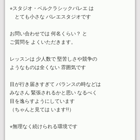
9月体験レッスンの ご案内 です
⭐︎スタジオ・ベルクラシックバレエ は
とても小さな バレエスタジオです
2025.08.07
8／21（木）18:00クラス体験無料です
お問い合わせでは 何名くらい？ と
2025.07.28
ご質問を よくいただきます。
7月31日（木）体験無料です
レッスンは 少人数で 堅苦しさや競争の
2025.07.14
8月土曜クラス 体験 お休みします
ようなものは全くない 雰囲気です
2025.07.01
目が行き届きすぎて バランスの時などは
7月もよろしくお願いいたします
みなさん 緊張されるかと思い なるべく
目を逸らすようにしています
2025.05.10
体験 見学をご希望の方へ
（ちゃんと見ては います!!）
2025.04.21
⭐︎無理なく続けられる環境です
New 大人初心者月２コース