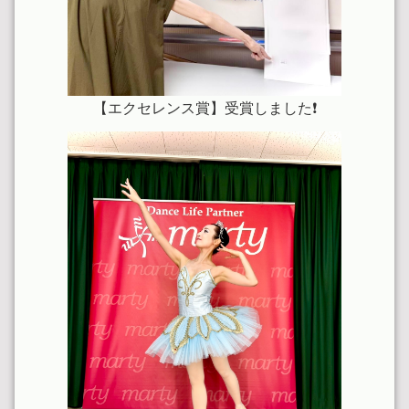
大人こどもバレエ募集中！！
2023.12.25
⭐︎Merry Christmas⭐︎
2023.12.17
【エクセレンス賞】受賞しました❗️
午前クラス28日まで体験参加OKです。
2023.12.04
年内スケジュール変更があります。
2023.10.17
2023プレコン写真を追加しました
2023.08.29
９月より土曜クラス通常に戻ります
2023.08.14
NBAプレコンクールに参加しました
2023.07.06