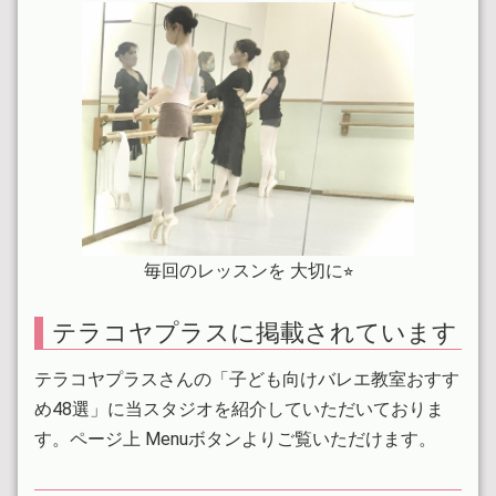
2022.12.29
今年も1年ありがとうございました
2022.12.24
見学会ありがとうございました
2022.12.04
体験レッスンについてのお知らせ
2022.10.15
vaクラス年内継続します
毎回のレッスンを 大切に⭐︎
2022.09.23
こどもバレエ木曜はトウシューズクラスです
テラコヤプラスに掲載されています
2022.08.12
テラコヤプラスさんの「子ども向けバレエ教室おすす
プレコンクールに参加しました
め48選」に当スタジオを紹介していただいておりま
す。ページ上 Menuボタンよりご覧いただけます。
2022.07.22
Vaクラス10月まで継続します