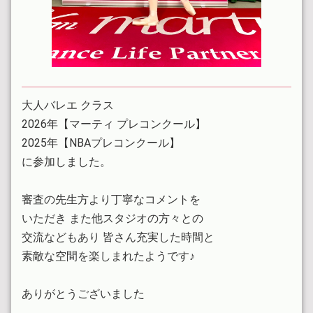
こどもバレエ 見学を再開しました
2023.05.09
「テラコヤプラス」に紹介していただきました
2023.05.02
レッスン見学体験ご希望の方へお願い致します
大人バレエ クラス
2026年【マーティ プレコンクール】
2023.05.02
2025年【NBAプレコンクール】
5〜8月土曜大人クラス内容変更します
に参加しました。
2023.02.15
今年度のVaクラス終了しました
審査の先生方より丁寧なコメントを
いただき また他スタジオの方々との
2023.01.03
交流などもあり 皆さん充実した時間と
体験レッスン7日より始めます
素敵な空間を楽しまれたようです♪
2023.01.01
明けましておめでとうございます
ありがとうございました